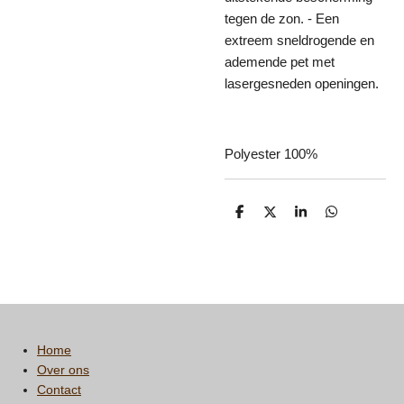
tegen de zon. - Een
extreem sneldrogende en
ademende pet met
lasergesneden openingen.
Polyester 100%
D
D
S
D
e
e
h
e
l
e
a
l
e
l
r
e
n
e
n
Home
Over ons
Contact