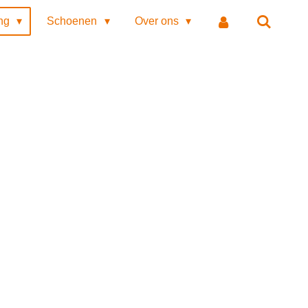
ing
Schoenen
Over ons