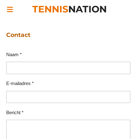
TENNIS
NATION
Ga
direct
naar
de
Contact
hoofdinhoud
Naam *
E-mailadres *
Bericht *