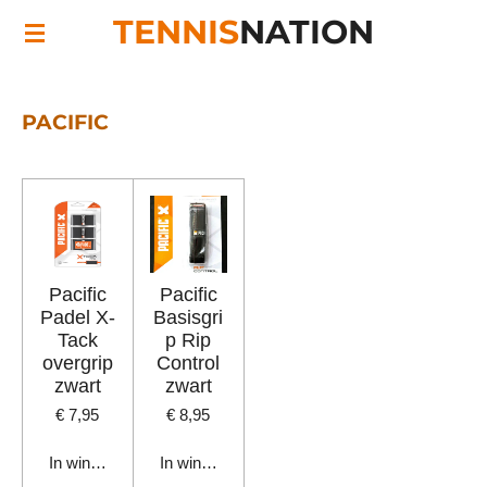
TENNIS
NATION
Ga
direct
naar
de
PACIFIC
hoofdinhoud
Pacific
Pacific
Padel X-
Basisgri
Tack
p Rip
overgrip
Control
zwart
zwart
€ 7,95
€ 8,95
In winkelwagen
In winkelwagen