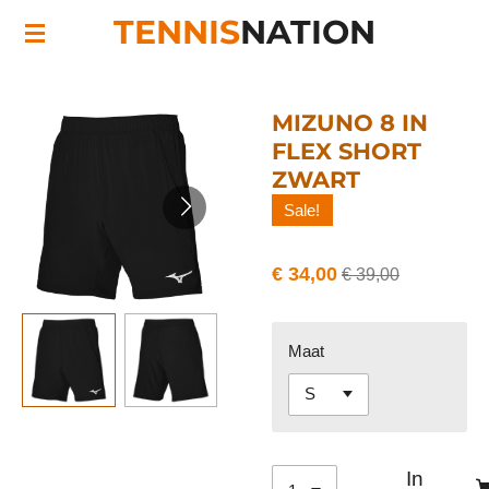
TENNIS
NATION
Ga
direct
naar
de
MIZUNO 8 IN
hoofdinhoud
FLEX SHORT
ZWART
Sale!
€ 34,00
€ 39,00
Maat
In