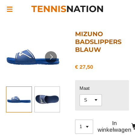
TENNIS
NATION
Ga
direct
naar
de
MIZUNO
hoofdinhoud
BADSLIPPERS
BLAUW
€ 27,50
Maat
In
winkelwagen