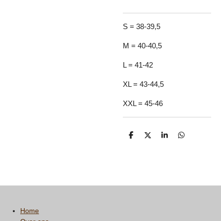
S = 38-39,5
M = 40-40,5
L = 41-42
XL = 43-44,5
XXL = 45-46
D
D
S
D
e
e
h
e
l
e
a
l
e
l
r
e
n
e
n
Home