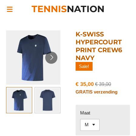
TENNIS
NATION
Ga
direct
naar
de
K-SWISS
hoofdinhoud
HYPERCOURT
PRINT CREW6
NAVY
Sale!
€ 35,00
€ 39,00
GRATIS verzending
Maat