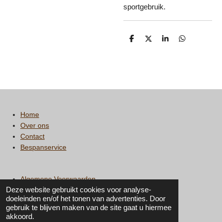
sportgebruik.
D
D
S
D
e
e
h
e
l
e
a
l
e
l
r
e
n
e
n
Home
Over ons
Contact
Bespanservice
Algemene Voorwaarden
Deze website gebruikt cookies voor analyse-
Privacy statement
doeleinden en/of het tonen van advertenties. Door
gebruik te blijven maken van de site gaat u hiermee
I
F
akkoord.