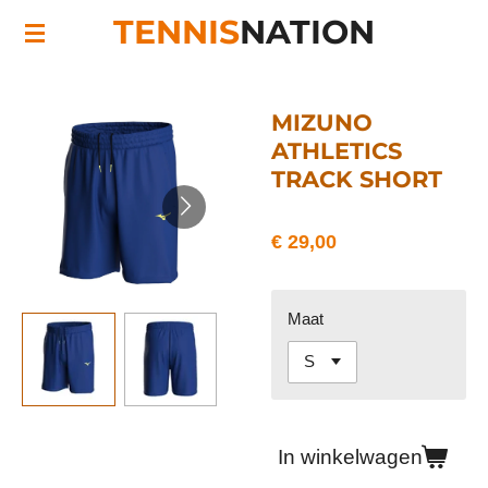
TENNIS
NATION
Ga
direct
naar
de
MIZUNO
hoofdinhoud
ATHLETICS
TRACK SHORT
€ 29,00
Maat
In winkelwagen