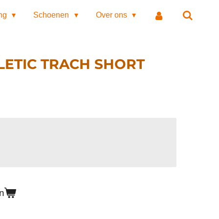
ing
Schoenen
Over ons
LETIC TRACH SHORT
n