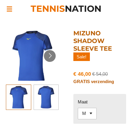
TENNIS
NATION
Ga
direct
naar
de
MIZUNO
hoofdinhoud
SHADOW
SLEEVE TEE
Sale!
€ 46,00
€ 54,00
GRATIS verzending
Maat