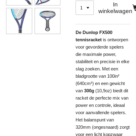
In
winkelwagen
De Dunlop FX500
tennisracket
is ontworpen
voor gevorderde spelers
die maximale power,
stabiliteit en precisie in elke
slag zoeken. Met een
bladgrootte van 100in²
(640cm²) en een gewicht
van
300g
(10,9oz) biedt dit
racket de perfecte mix van
power en controle, ideaal
voor aanvallende spelers.
Het balanspunt van
320mm (ongesnaard) zorgt
voor een licht kopzwaar