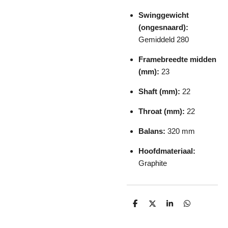
Swinggewicht
(ongesnaard):
Gemiddeld 280
Framebreedte midden
(mm):
23
Shaft (mm):
22
Throat (mm):
22
Balans:
320 mm
Hoofdmateriaal:
Graphite
D
D
S
D
e
e
h
e
l
e
a
l