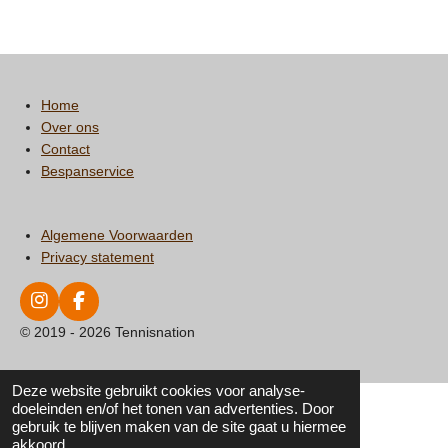
e
l
r
e
n
e
n
Home
Over ons
Contact
Bespanservice
Algemene Voorwaarden
Privacy statement
I
F
n
a
© 2019 - 2026 Tennisnation
s
c
t
e
a
b
Deze website gebruikt cookies voor analyse-
g
o
doeleinden en/of het tonen van advertenties. Door
r
o
gebruik te blijven maken van de site gaat u hiermee
a
k
akkoord.