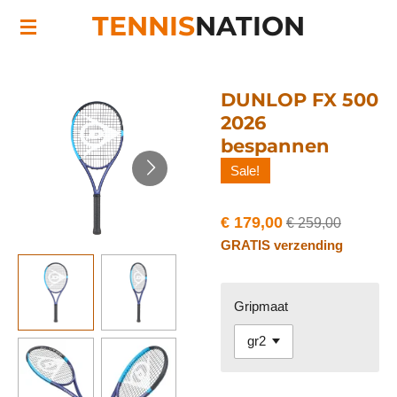
TENNIS
NATION
Ga
direct
naar
de
DUNLOP FX 500
hoofdinhoud
2026
bespannen
Sale!
€ 179,00
€ 259,00
GRATIS verzending
Gripmaat