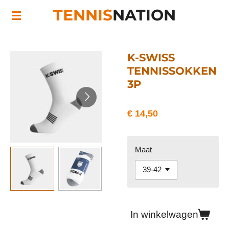
TENNIS
NATION
Ga
direct
naar
de
K-SWISS
hoofdinhoud
TENNISSOKKEN
3P
€ 14,50
Maat
In winkelwagen