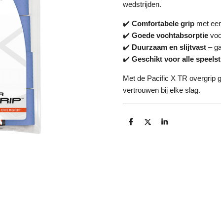
wedstrijden.
✔️
Comfortabele grip
met een
✔️
Goede vochtabsorptie
voo
✔️
Duurzaam en slijtvast
– ga
✔️
Geschikt voor alle speelst
Met de Pacific X TR overgrip g
vertrouwen bij elke slag.
D
D
S
e
e
h
l
e
a
e
l
r
n
e