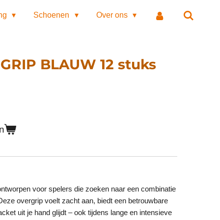
ing
Schoenen
Over ons
 GRIP BLAUW 12 stuks
n
ontworpen voor spelers die zoeken naar een combinatie
 Deze overgrip voelt zacht aan, biedt een betrouwbare
ket uit je hand glijdt – ook tijdens lange en intensieve