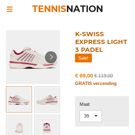
TENNIS
NATION
Ga
direct
naar
de
K-SWISS
hoofdinhoud
EXPRESS LIGHT
3 PADEL
Sale!
€ 69,00
€ 119,00
GRATIS verzending
Maat