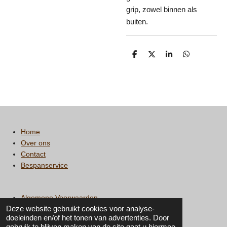
grip, zowel binnen als
buiten.
D
D
S
D
e
e
h
e
l
e
a
l
e
l
r
e
n
e
n
Home
Over ons
Contact
Bespanservice
Algemene Voorwaarden
Deze website gebruikt cookies voor analyse-
Privacy statement
doeleinden en/of het tonen van advertenties. Door
gebruik te blijven maken van de site gaat u hiermee