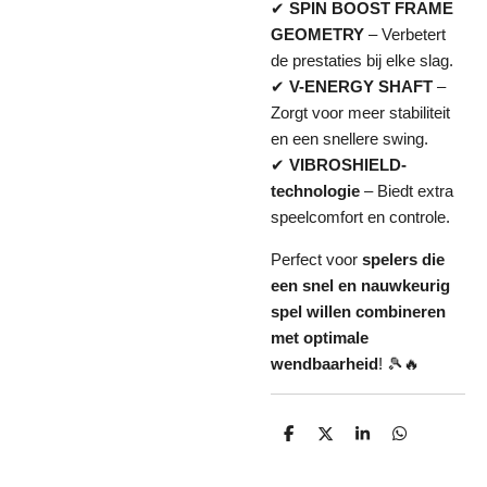
✔
SPIN BOOST FRAME
GEOMETRY
– Verbetert
de prestaties bij elke slag.
✔
V-ENERGY SHAFT
–
Zorgt voor meer stabiliteit
en een snellere swing.
✔
VIBROSHIELD-
technologie
– Biedt extra
speelcomfort en controle.
Perfect voor
spelers die
een snel en nauwkeurig
spel willen combineren
met optimale
wendbaarheid
! 🎾🔥
D
D
S
D
e
e
h
e
l
e
a
l