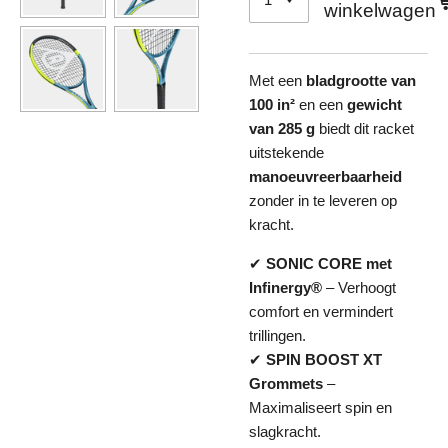
winkelwagen
Met een
bladgrootte van
100 in²
en een
gewicht
van 285 g
biedt dit racket
uitstekende
manoeuvreerbaarheid
zonder in te leveren op
kracht.
✔
SONIC CORE met
Infinergy®
– Verhoogt
comfort en vermindert
trillingen.
✔
SPIN BOOST XT
Grommets
–
Maximaliseert spin en
slagkracht.