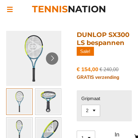
TENNIS
NATION
Ga
direct
naar
de
DUNLOP SX300
hoofdinhoud
LS bespannen
Sale!
€ 154,00
€ 240,00
GRATIS verzending
Gripmaat
In