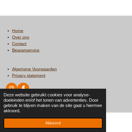
e
l
r
e
n
e
n
Home
Over ons
Contact
Bespanservice
Algemene Voorwaarden
Privacy statement
I
F
Deze website gebruikt cookies voor analyse-
n
a
© 2019 - 2026 Tennisnation
doeleinden en/of het tonen van advertenties. Door
s
c
gebruik te blijven maken van de site gaat u hiermee
t
e
akkoord.
a
b
g
o
r
o
Akkoord
a
k