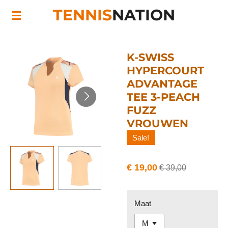
TENNIS
NATION
Ga
direct
naar
de
K-SWISS
hoofdinhoud
HYPERCOURT
ADVANTAGE
TEE 3-PEACH
FUZZ
VROUWEN
Sale!
€ 19,00
€ 39,00
Maat