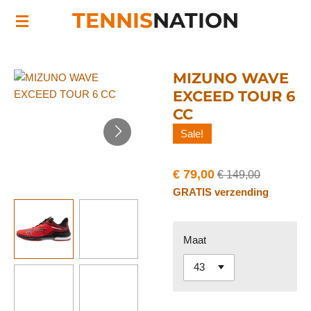
TENNIS
NATION
Ga
direct
naar
de
MIZUNO WAVE
hoofdinhoud
EXCEED TOUR 6
CC
Sale!
€ 79,00
€ 149,00
GRATIS verzending
Maat