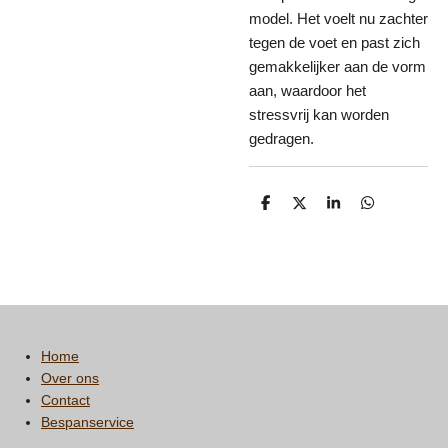
model. Het voelt nu zachter
tegen de voet en past zich
gemakkelijker aan de vorm
aan, waardoor het
stressvrij kan worden
gedragen.
D
D
S
D
e
e
h
e
l
e
a
l
e
l
r
e
n
e
n
Home
Over ons
Contact
Bespanservice