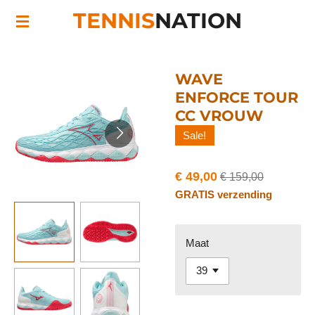
TENNIS
NATION
Ga
direct
naar
de
WAVE
hoofdinhoud
ENFORCE TOUR
CC VROUW
Sale!
€ 49,00
€ 159,00
GRATIS verzending
Maat