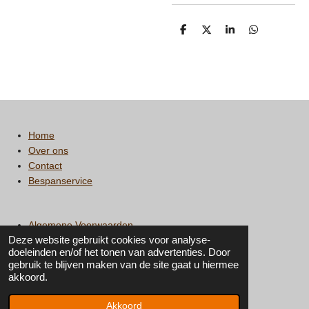
D
D
S
D
e
e
h
e
l
e
a
l
e
l
r
e
n
e
n
Home
Over ons
Contact
Bespanservice
Algemene Voorwaarden
Deze website gebruikt cookies voor analyse-
Privacy statement
doeleinden en/of het tonen van advertenties. Door
gebruik te blijven maken van de site gaat u hiermee
I
F
akkoord.
n
a
© 2019 - 2026 Tennisnation
s
c
Akkoord