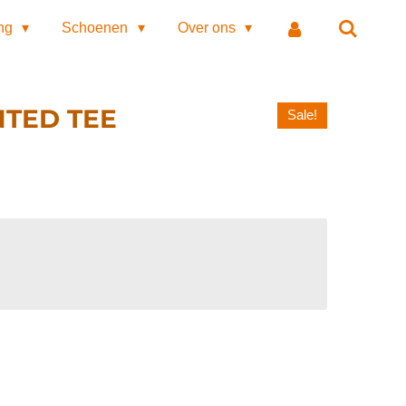
ing
Schoenen
Over ons
NTED TEE
Sale!