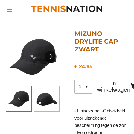
TENNIS
NATION
Ga
direct
naar
de
MIZUNO
hoofdinhoud
DRYLITE CAP
ZWART
€ 24,95
In
winkelwagen
- Uniseks pet -Ontwikkeld
voor uitstekende
bescherming tegen de zon.
- Een extreem